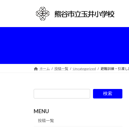
コ
ナ
ン
ビ
テ
ゲ
ン
ー
ツ
シ
へ
ョ
ス
ン
キ
に
ッ
移
プ
動
ホーム
投稿一覧
Uncategorized
避難訓練・引渡し
検索
MENU
投稿一覧