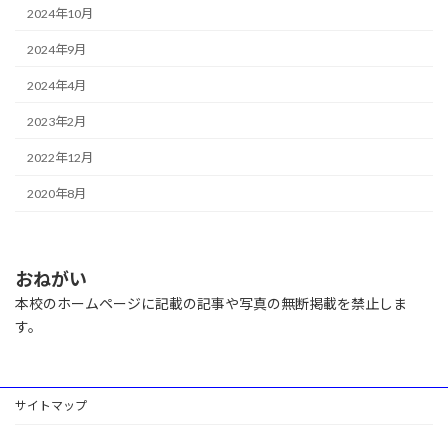
2024年10月
2024年9月
2024年4月
2023年2月
2022年12月
2020年8月
おねがい
本校のホームページに記載の記事や写真の無断掲載を禁止しま
す。
サイトマップ