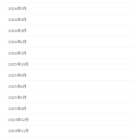
2026年5月
2026年4月
2026年3月
2026年2月
2026年1月
2025年10月
2025年9月
2025年6月
2025年5月
2025年4月
2024年12月
2024年11月